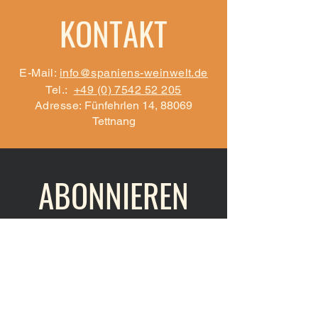
KONTAKT
Trinkreife
: bis 2028
Energie
kJ/kcal
Barriqueausbau
: nein
Allergene
: enthält Sulfite
Fett
0g
E-Mail:
info@spaniens-weinwelt.de
davon gesättigte
0g
Tel.:
+49 (0) 7542 52 205
Fettsäuren
Adresse:
Fünfehrlen 14, 88069
Tettnang
Kohlenhydrate
0g
davon Zucker
0g
ABONNIEREN
Eiweiß
0g
Salz
0,0g
Schenke Dir ein Glas ein und
abonniere:
Zutaten:
Absenden