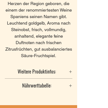
Herzen der Region geboren, die
einem der renommiertesten Weine
Spaniens seinen Namen gibt.
Leuchtend goldgelb, Aroma nach
Steinobst, frisch, vollmundig,
anhaltend, elegante feine
Duftnoten nach frischen
Zitrusfrüchten, gut ausbalanciertes
Säure-Fruchtspiel.
Weitere Produktinfos:
Hersteller
: Finca Reboreda, 32940
Nährwerttabelle:
Puga, Ourense, Spain
Anbaugebiet
: Ribeiro / Galizien
Nährwertangaben pro Einheit:
Rebsorten
: Treixadura, Torrontés
0.1L
Alkohol
: 13 % vol.