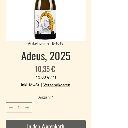
Artikelnummer: B-1018
Adeus, 2025
Preis
10,35 €
13,80 €
/
1l
13,80 €
inkl. MwSt.
|
Versandkosten
pro
1
Anzahl
*
Liter
In den Warenkorb