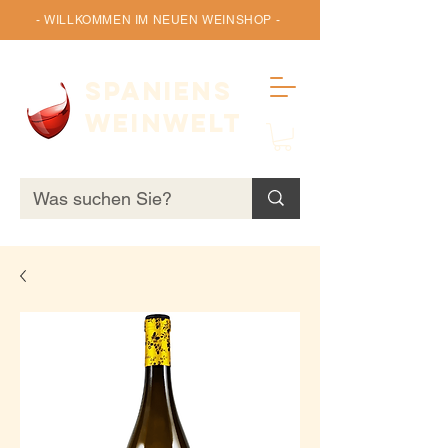
- WILLKOMMEN IM NEUEN WEINSHOP -
SPANIENS
WEINWELT