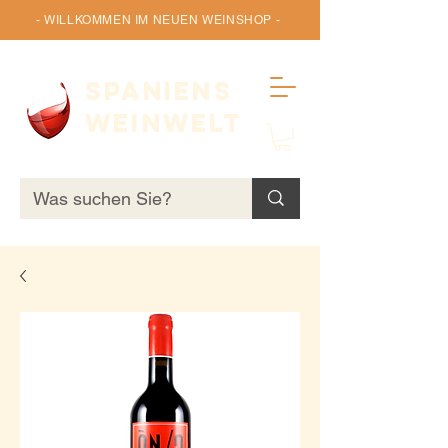
- WILLKOMMEN IM NEUEN WEINSHOP -
SPANIENS
WEINWELT