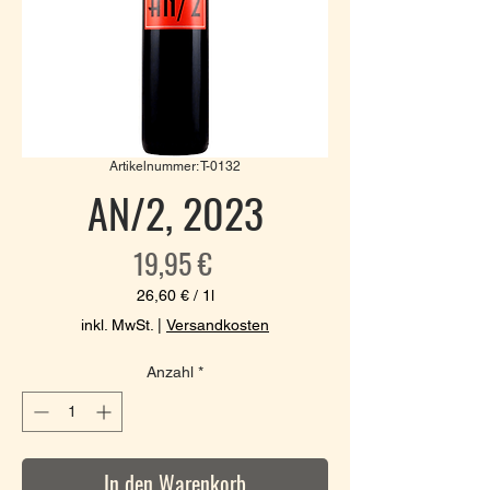
Artikelnummer: T-0132
AN/2, 2023
Preis
19,95 €
26,60 €
/
1l
26,60 €
inkl. MwSt.
|
Versandkosten
pro
1
Anzahl
*
Liter
In den Warenkorb