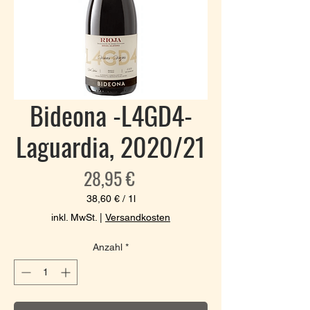
Bideona -L4GD4-
Laguardia, 2020/21
Preis
28,95 €
38,60 €
/
1l
38,60 €
inkl. MwSt.
|
Versandkosten
pro
1
Anzahl
*
Liter