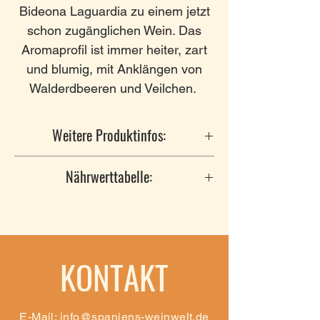
Bideona Laguardia zu einem jetzt
schon zugänglichen Wein. Das
Aromaprofil ist immer heiter, zart
und blumig, mit Anklängen von
Walderdbeeren und Veilchen.
Weitere Produktinfos:
Hersteller
: BIDEONA, De
Nährwerttabelle:
Samaniego Errepide, Km 0,
01307, Álava
Nährwertangaben pro Einheit:
Anbaugebiet
: Rioja
0.1L
Rebsorten
: Tempranillo
Energie
330kJ/79kcal
KONTAKT
Alkohol
: 14,5 % vol
Trinkreife
: bis 2030
Fett
0g
Barriqueausbau
: ja, 11 Monate
davon gesättigte
0g
E-Mail:
info@spaniens-weinwelt.de
etwa 50% des Weines