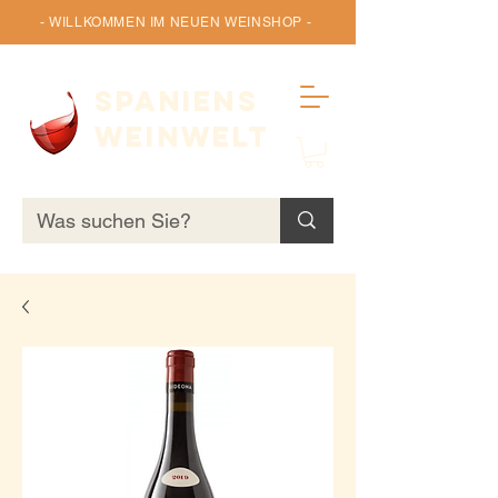
- WILLKOMMEN IM NEUEN WEINSHOP -
SPANIENS
WEINWELT