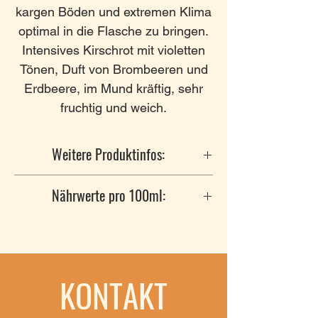
kargen Böden und extremen Klima
optimal in die Flasche zu bringen.
Intensives Kirschrot mit violetten
Tönen, Duft von Brombeeren und
Erdbeere, im Mund kräftig, sehr
fruchtig und weich.
Weitere Produktinfos:
Hersteller
: Bodegas Añadas Ctra.
Nährwerte pro 100ml:
Aguarón 50400 Cariñena
Anbaugebiet
: Carineña
Nährwertangaben pro Einheit:
Rebsorten
: Syrah, Garnacha
0.1L
Alkohol
: 14 % vol.
KONTAKT
Trinkreife
: bis 2026
Energie
364kJ/87kcal
Barriqueausbau
: 4 Monate