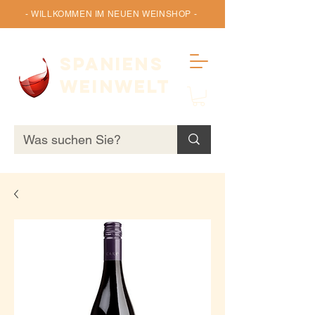
- WILLKOMMEN IM NEUEN WEINSHOP -
SPANIENS
WEINWELT