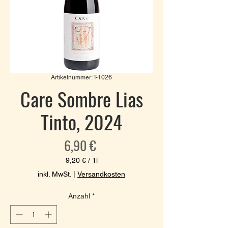
Artikelnummer: T-1026
Care Sombre Lias
Tinto, 2024
Preis
6,90 €
9,20 €
/
1l
9,20 €
inkl. MwSt.
|
Versandkosten
pro
1
Anzahl
*
Liter