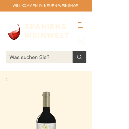
- WILLKOMMEN IM NEUEN WEINSHOP -
SPANIENS
WEINWELT