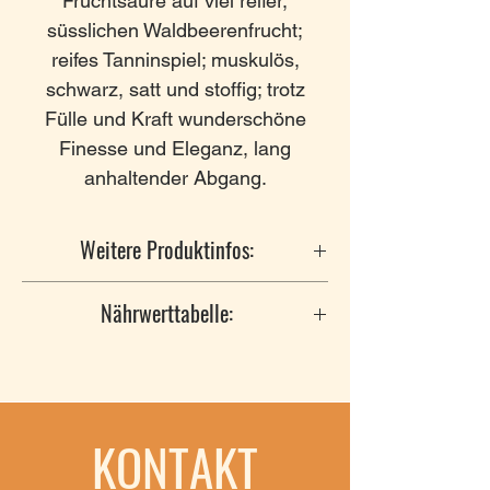
Fruchtsäure auf viel reifer,
süsslichen Waldbeerenfrucht;
reifes Tanninspiel; muskulös,
schwarz, satt und stoffig; trotz
Fülle und Kraft wunderschöne
Finesse und Eleganz, lang
anhaltender Abgang.
Weitere Produktinfos:
Hersteller
: Celler de Capçanes,
Nährwerttabelle:
Carrer Llaberia, 443776
CapçanesTarragona,
Nährwertangaben pro Einheit:
Anbaugebiet
: Montsant
0.1L
Rebsorten
: Cabernet Sauvignon,
KONTAKT
Cariñena, Garnacha
Energie
kJ/kcal
Alkohol
: 15 % vol.