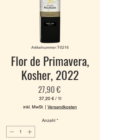
Artikelnummer: T-0216
Flor de Primavera,
Kosher, 2022
Preis
27,90 €
37,20 €
/
1l
37,20 €
inkl. MwSt.
|
Versandkosten
pro
1
Anzahl
*
Liter