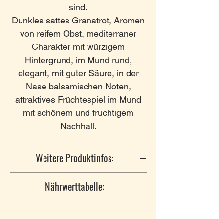
sind.
Dunkles sattes Granatrot, Aromen
von reifem Obst, mediterraner
Charakter mit würzigem
Hintergrund, im Mund rund,
elegant, mit guter Säure, in der
Nase balsamischen Noten,
attraktives Früchtespiel im Mund
mit schönem und fruchtigem
Nachhall.
Weitere Produktinfos:
Hersteller
: Vinyes i Bodegues
Nährwerttabelle:
Miquel Oliver Carretera Petra,
07520 Mallorca
Nährwertangaben pro Einheit:
Anbaugebiet
: Mallorca