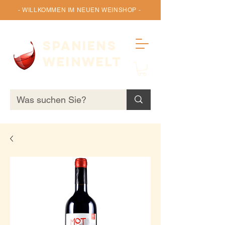
- WILLKOMMEN IM NEUEN WEINSHOP -
SPANIENS
WEINWELT