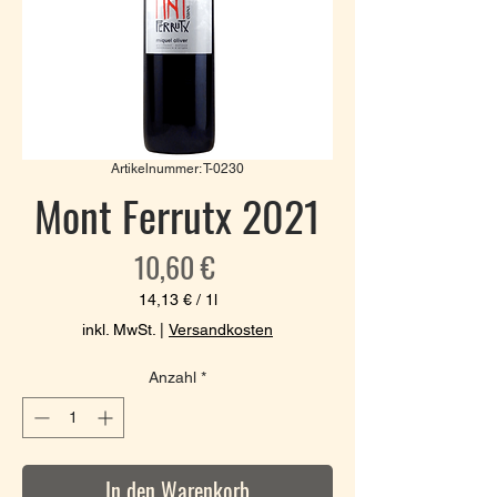
Artikelnummer: T-0230
Mont Ferrutx 2021
Preis
10,60 €
14,13 €
/
1l
14,13 €
inkl. MwSt.
|
Versandkosten
pro
1
Anzahl
*
Liter
In den Warenkorb