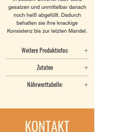
gesalzen und unmittelbar danach
noch heiß abgefüllt. Dadurch
behalten sie ihre knackige
Konsistenz bis zur letzten Mandel.
Weitere Produktinfos:
Hersteller
: Cooperativa Agroles
Zutaten
Ctra. Vall d´Aran Km. 3, 25196
LLEIDA
Mandeln
, Olivenöl, Salz
Nährwerttabelle:
Weitere Produktinfos
:
Nährwertangaben pro Einheit:
0.1KG
KONTAKT
Energie
2356kJ/606kcal