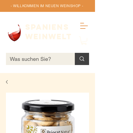
- WILLKOMMEN IM NEUEN WEINSHOP -
SPANIENS
WEINWELT