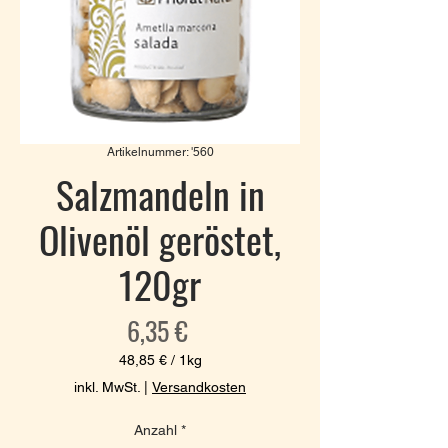
Artikelnummer: '560
Salzmandeln in
Olivenöl geröstet,
120gr
Preis
6,35 €
48,85 €
/
1kg
48,85 €
inkl. MwSt.
|
Versandkosten
pro
1
Anzahl
*
Kilogramm